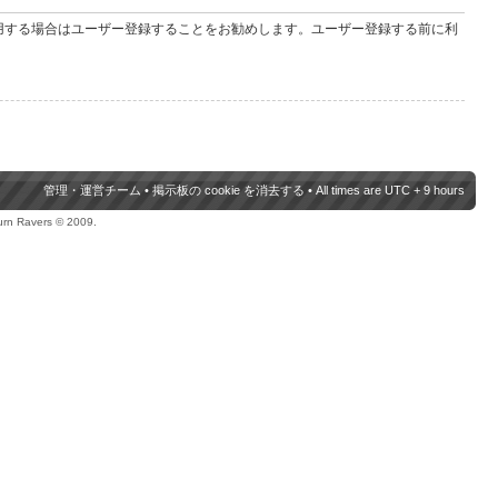
用する場合はユーザー登録することをお勧めします。ユーザー登録する前に利
管理・運営チーム
•
掲示板の cookie を消去する
• All times are UTC + 9 hours
urn Ravers © 2009.