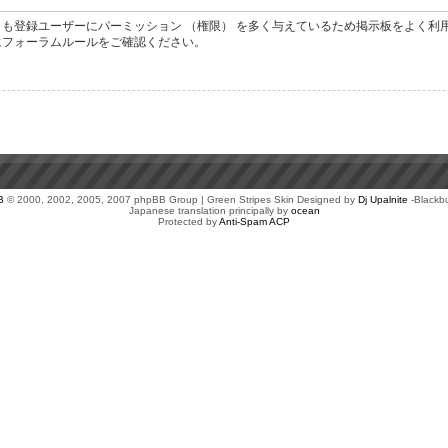
も登録ユーザーにパーミッション （権限） を多く与えているため掲示板をよく利
にフォーラムルールをご確認ください。
B
© 2000, 2002, 2005, 2007 phpBB Group | Green Stripes Skin Designed by
Dj Upalnite
-Blackb
Japanese translation principally by
ocean
Protected by
Anti-Spam ACP