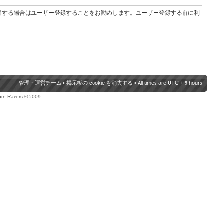
用する場合はユーザー登録することをお勧めします。ユーザー登録する前に利
管理・運営チーム
•
掲示板の cookie を消去する
• All times are UTC + 9 hours
urn Ravers © 2009.