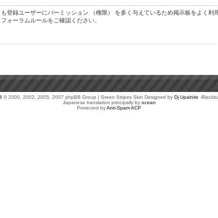
も登録ユーザーにパーミッション （権限） を多く与えているため掲示板をよく利
にフォーラムルールをご確認ください。
B
© 2000, 2002, 2005, 2007 phpBB Group | Green Stripes Skin Designed by
Dj Upalnite
-Blackb
Japanese translation principally by
ocean
Protected by
Anti-Spam ACP