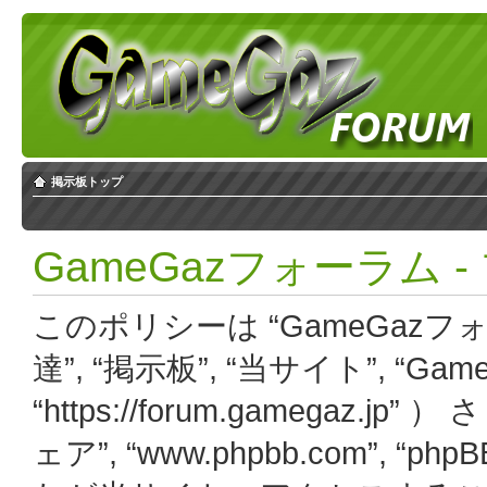
掲示板トップ
GameGazフォーラム
このポリシーは “GameGazフ
達”, “掲示板”, “当サイト”, “Ga
“https://forum.gamegaz.j
ェア”, “www.phpbb.com”, “php