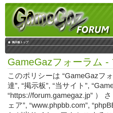
掲示板トップ
GameGazフォーラム
このポリシーは “GameGazフ
達”, “掲示板”, “当サイト”, “Ga
“https://forum.gamegaz.j
ェア”, “www.phpbb.com”, “php