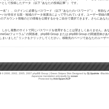
として投稿したデータ （以下 “あなたの投稿記事” ） です。
” ） 、ログインに必要なパスワード （以下 “あなたのパスワード” ） 、有効なメ
ストサーバが存在する国・地域のデータ保護法によって守られています。ユーザー登録
のアカウント情報のどの情報を公開するかをご自分で選択できます。さらにあなたは 
しかし複数のサイトで同じパスワードを使用することは望ましくありません。あなたの
azフォーラム” の関係者、phpBB Group または phpBB Group の
しまいました” リンクをクリックしてください。移動先のページであなたのユーザー
B
© 2000, 2002, 2005, 2007 phpBB Group | Green Stripes Skin Designed by
Dj Upalnite
-Blackb
Japanese translation principally by
ocean
Protected by
Anti-Spam ACP