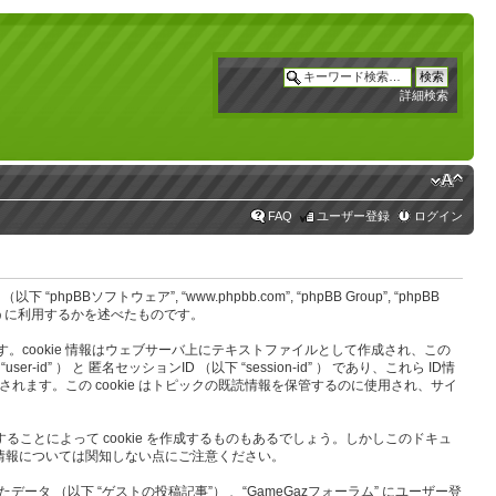
詳細検索
FAQ
ユーザー登録
ログイン
 “phpBBソフトウェア”, “www.phpbb.com”, “phpBB Group”, “phpBB
ように利用するかを述べたものです。
します。cookie 情報はウェブサーバ上にテキストファイルとして作成され、この
） と 匿名セッションID （以下 “session-id” ） であり、これら ID情
作成されます。この cookie はトピックの既読情報を保管するのに使用され、サイ
することによって cookie を作成するものもあるでしょう。しかしこのドキュ
の情報については関知しない点にご注意ください。
（以下 “ゲストの投稿記事”） 、“GameGazフォーラム” にユーザー登