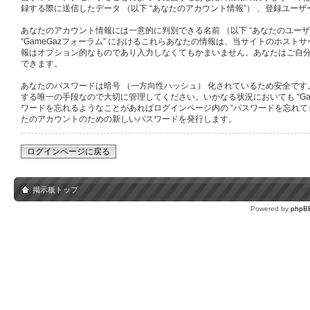
録する際に送信したデータ （以下 “あなたのアカウント情報”） 、登録ユーザー
あなたのアカウント情報には一意的に判別できる名前 （以下 “あなたのユーザー名
“GameGazフォーラム” におけるこれらあなたの情報は、当サイトのホ
報はオプション的なものであり入力しなくてもかまいません。あなたはご自分
できます。
あなたのパスワードは暗号 （一方向性ハッシュ） 化されているため安全です。
する唯一の手段なので大切に管理してください。いかなる状況においても “GameG
ワードを忘れるようなことがあればログインページ内の “パスワードを忘れて
たのアカウントのための新しいパスワードを発行します。
ログインページに戻る
掲示板トップ
Powered by
phpB