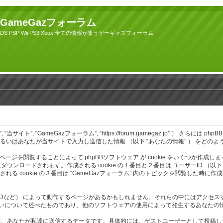
GameGazフォーラム
DS PSP Wii PS3 Xbox 全ての情報が集うゲーギャズフォーラム
 “GameGazフォーラム”, “https://forum.gamegaz.jp” ） さらには phpBB （以下
あるいはあなたが当サイトで入力し送信した情報 （以下 “あなたの情報” ） をどの
ページを閲覧することによって phpBBソフトウェア が cookie をいくつか作成
ます。作成される cookie の１番目と２番目は ユーザーID （以下 “user-id” 
れる cookie の３番目は “GameGazフォーラム” 内のトピックを閲覧した時に
 （MODなど） によって動作するページがあるかもしれません。それらの中にはアクセス
り扱いについて述べたものであり、他のソフトウェアの使用によって発生するあなた
なたが私達に送信するデータです。具体的には、ゲストユーザーとして投稿したデータ 