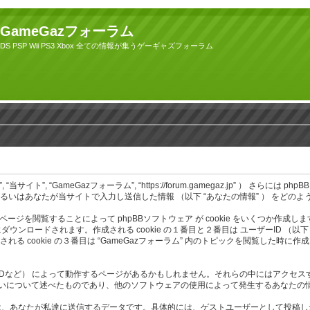
GameGazフォーラム
DS PSP Wii PS3 Xbox 全ての情報が集うゲーギャズフォーラム
 “GameGazフォーラム”, “https://forum.gamegaz.jp” ） さらには phpBB （以下
あるいはあなたが当サイトで入力し送信した情報 （以下 “あなたの情報” ） をどの
ページを閲覧することによって phpBBソフトウェア が cookie をいくつか作成
ます。作成される cookie の１番目と２番目は ユーザーID （以下 “user-id” 
れる cookie の３番目は “GameGazフォーラム” 内のトピックを閲覧した時に
 （MODなど） によって動作するページがあるかもしれません。それらの中にはアクセス
り扱いについて述べたものであり、他のソフトウェアの使用によって発生するあなた
なたが私達に送信するデータです。具体的には、ゲストユーザーとして投稿したデータ 