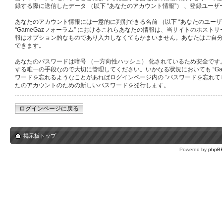
録する際に送信したデータ （以下 “あなたのアカウント情報”） 、登録ユーザー
あなたのアカウント情報には一意的に判別できる名前 （以下 “あなたのユーザー名
“GameGazフォーラム” におけるこれらあなたの情報は、当サイトのホ
報はオプション的なものであり入力しなくてもかまいません。あなたはご自分
できます。
あなたのパスワードは暗号 （一方向性ハッシュ） 化されているため安全です。
する唯一の手段なので大切に管理してください。いかなる状況においても “GameG
ワードを忘れるようなことがあればログインページ内の “パスワードを忘れて
たのアカウントのための新しいパスワードを発行します。
ログインページに戻る
掲示板トップ
Powered by
phpB