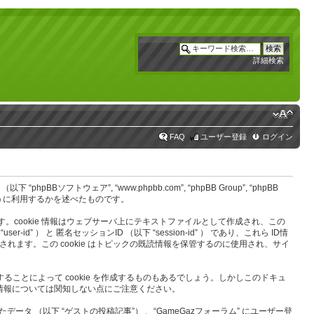
詳細検索
FAQ
ユーザー登録
ログイン
 “phpBBソフトウェア”, “www.phpbb.com”, “phpBB Group”, “phpBB
ように利用するかを述べたものです。
します。cookie 情報はウェブサーバ上にテキストファイルとして作成され、この
） と 匿名セッションID （以下 “session-id” ） であり、これら ID情
作成されます。この cookie はトピックの既読情報を保管するのに使用され、サイ
することによって cookie を作成するものもあるでしょう。しかしこのドキュ
の情報については関知しない点にご注意ください。
（以下 “ゲストの投稿記事”） 、“GameGazフォーラム” にユーザー登