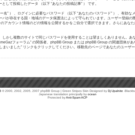
として投稿したデータ （以下 “あなたの投稿記事” ） です。
” ） 、ログインに必要なパスワード （以下 “あなたのパスワード” ） 、有効なメ
ストサーバが存在する国・地域のデータ保護法によって守られています。ユーザー登録
のアカウント情報のどの情報を公開するかをご自分で選択できます。さらにあなたは 
しかし複数のサイトで同じパスワードを使用することは望ましくありません。あなたの
azフォーラム” の関係者、phpBB Group または phpBB Group の
しまいました” リンクをクリックしてください。移動先のページであなたのユーザー
B
© 2000, 2002, 2005, 2007 phpBB Group | Green Stripes Skin Designed by
Dj Upalnite
-Blackb
Japanese translation principally by
ocean
Protected by
Anti-Spam ACP