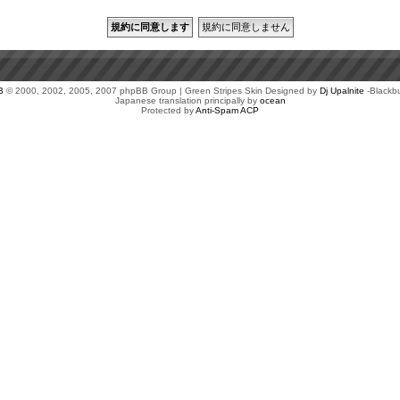
B
© 2000, 2002, 2005, 2007 phpBB Group | Green Stripes Skin Designed by
Dj Upalnite
-Blackb
Japanese translation principally by
ocean
Protected by
Anti-Spam ACP