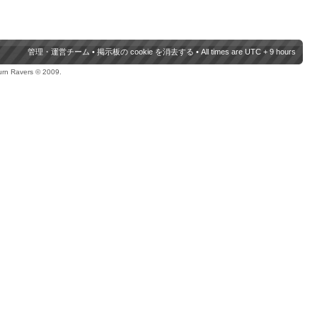
管理・運営チーム
•
掲示板の cookie を消去する
• All times are UTC + 9 hours
urn Ravers © 2009.