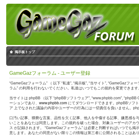
掲示板トップ
GameGazフォーラム - ユーザー登録
“GameGazフォーラム” （ 以下 “私達”, “掲示板”, “当サイト”, “GameG
ラム” の利用を行わないでください。私達はいつでもこの規約を変更できます。
当サイトは phpBB （以下 “phpBBソフトウェア”, “www.phpbb.com”, “php
ーションであり、
www.phpbb.com
にてダウンロードできます。phpBBソフトウ
ア 上でなされた議論の内容やユーザーの行為には一切責任を負いません。php
口汚い記事、猥褻な言葉、品性を欠く記事、他人を中傷する記事、嫌悪感を与え
いことをあなたは同意します。この規約を破った場合、対象ユーザーのアカウ
ス が記録されます。 “GameGazフォーラム” は必要と判断すればい
意します。あなたの同意がない限りこの情報は第三者に公開されることはありません