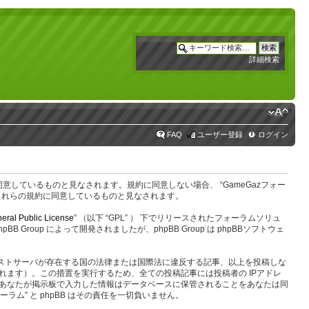
詳細検索
FAQ
ユーザー登録
ログイン
なたは以下の規約に同意しているものと見なされます。規約に同意しない場合、 “GameGazフォー
にこれらの規約に同意しているものと見なされます。
eral Public License
” （以下 “GPL” ） 下でリリースされたフォーラムソリュ
oup によって開発されましたが、phpBB Group は phpBBソフトウェ
のホストサーバが存在する国の法律または国際法に違反する記事、以上を投稿しな
ます）。この措置を実行するため、全ての投稿記事には投稿者の IPアドレ
す。あなたが掲示板で入力した情報はデータベースに保管されることをあなたは同
ム” と phpBB はその責任を一切負いません。