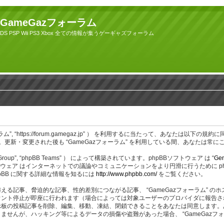
GameGazフォーラム
DS PSP Wii PS3 Xbox 全ての情報が集うゲーギャズフォーラム
azフォーラム”, “https://forum.gamegaz.jp” ） を利用するに当たって、あ
更新・変更された後も “GameGazフォーラム” を利用している間、あなたは常
BB Group”, “phpBB Teams” ） によって構築されています。phpBBソフトウェア は “
Gen
ェア はインターネットでの議論やコミュニケーションをより円滑に行うために phpBB Gr
BB に関する詳細な情報を知るには
http://www.phpbb.com/
をご覧ください。
る記事、脅迫的な記事、性的差別につながる記事、 “GameGazフォーラム” 
ント停止が即座に行われます（場合によっては対象ユーザーのプロバイダに報告され
つでも掲示板の投稿記事を削除、編集、移動、凍結、閉鎖できることをあなたは同意しま
が、ハッキング等によるデータの損傷や盗難があった場合、 “GameGazフォーラ