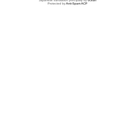
Japanese translation principally by
ocean
Protected by
Anti-Spam ACP