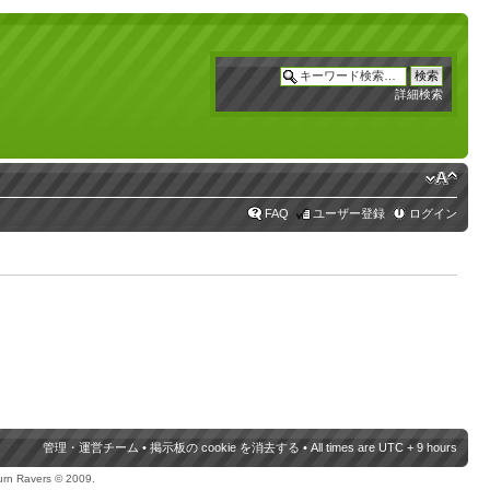
詳細検索
FAQ
ユーザー登録
ログイン
管理・運営チーム
•
掲示板の cookie を消去する
• All times are UTC + 9 hours
urn Ravers © 2009.