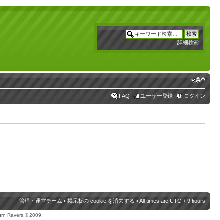
詳細検索
FAQ
ユーザー登録
ログイン
管理・運営チーム
•
掲示板の cookie を消去する
• All times are UTC + 9 hours
urn Ravers © 2009.