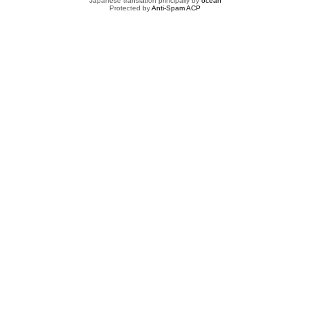
Japanese translation principally by
ocean
Protected by
Anti-Spam ACP