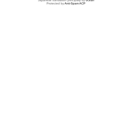
Japanese translation principally by
ocean
Protected by
Anti-Spam ACP