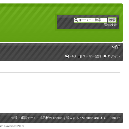
詳細検索
FAQ
ユーザー登録
ログイン
管理・運営チーム
•
掲示板の cookie を消去する
• All times are UTC + 9 hours
urn Ravers © 2009.