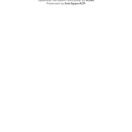
Japanese translation principally by
ocean
Protected by
Anti-Spam ACP