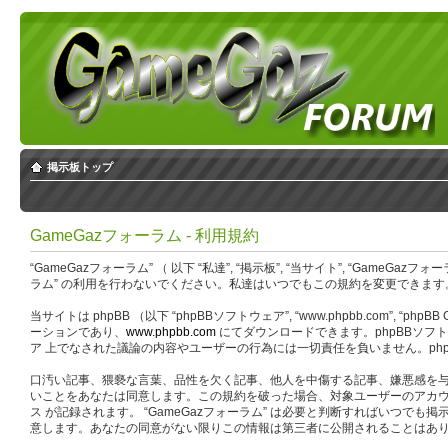
掲示板トップ
GameGazフォーラム - 利用規約
“GameGazフォーラム” （ 以下 “私達”, “掲示板”, “当サイト”, “GameG
ラム” の利用を行わないでください。私達はいつでもこの規約を変更できます。
当サイトは phpBB （以下 “phpBBソフトウェア”, “www.phpbb.com”, “php
ーションであり、
www.phpbb.com
にてダウンロードできます。phpBBソフトウ
ア 上でなされた議論の内容やユーザーの行為には一切責任を負いません。php
口汚い記事、猥褻な言葉、品性を欠く記事、他人を中傷する記事、嫌悪感を与え
いことをあなたは同意します。この規約を破った場合、対象ユーザーのアカウ
ス が記録されます。 “GameGazフォーラム” は必要と判断すればい
意します。あなたの同意がない限りこの情報は第三者に公開されることはありません