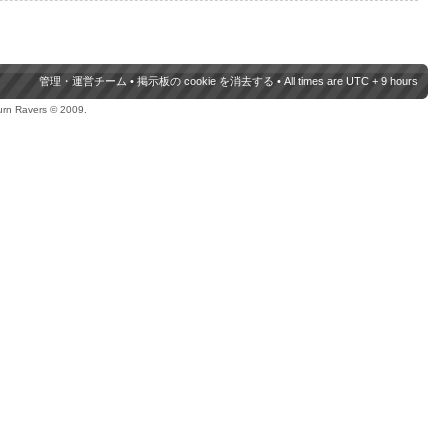
管理・運営チーム
•
掲示板の cookie を消去する
• All times are UTC + 9 hours
urn Ravers © 2009.