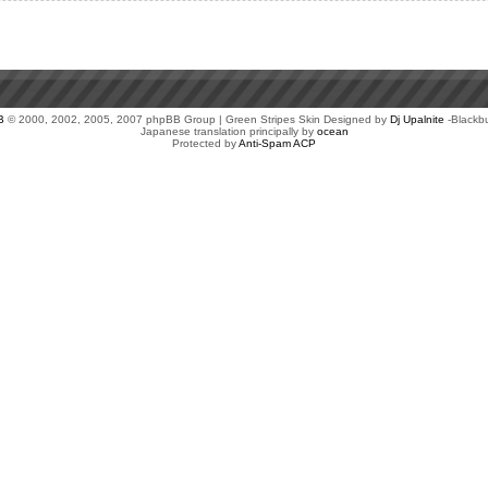
B
© 2000, 2002, 2005, 2007 phpBB Group | Green Stripes Skin Designed by
Dj Upalnite
-Blackb
Japanese translation principally by
ocean
Protected by
Anti-Spam ACP