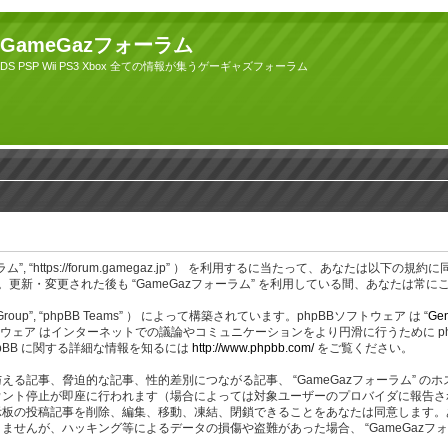
GameGazフォーラム
DS PSP Wii PS3 Xbox 全ての情報が集うゲーギャズフォーラム
azフォーラム”, “https://forum.gamegaz.jp” ） を利用するに当たって、あ
更新・変更された後も “GameGazフォーラム” を利用している間、あなたは常
BB Group”, “phpBB Teams” ） によって構築されています。phpBBソフトウェア は “
Gen
ェア はインターネットでの議論やコミュニケーションをより円滑に行うために phpBB Gr
BB に関する詳細な情報を知るには
http://www.phpbb.com/
をご覧ください。
る記事、脅迫的な記事、性的差別につながる記事、 “GameGazフォーラム” 
ント停止が即座に行われます（場合によっては対象ユーザーのプロバイダに報告され
つでも掲示板の投稿記事を削除、編集、移動、凍結、閉鎖できることをあなたは同意しま
が、ハッキング等によるデータの損傷や盗難があった場合、 “GameGazフォーラ