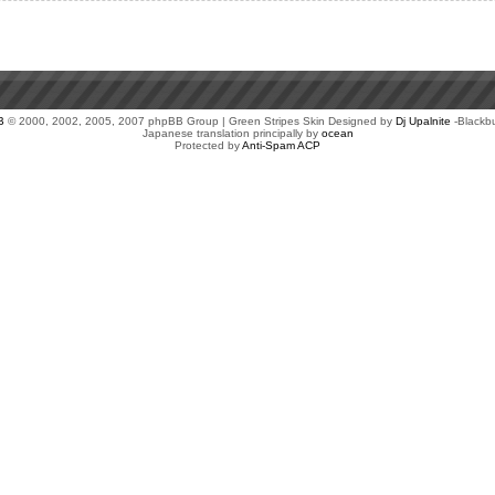
B
© 2000, 2002, 2005, 2007 phpBB Group | Green Stripes Skin Designed by
Dj Upalnite
-Blackb
Japanese translation principally by
ocean
Protected by
Anti-Spam ACP