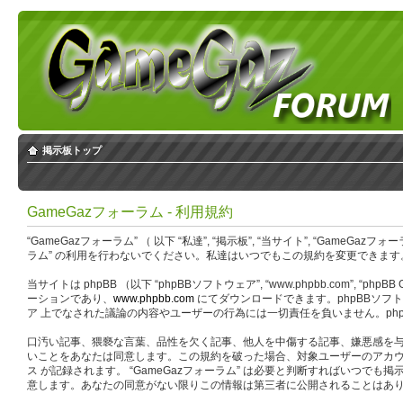
掲示板トップ
GameGazフォーラム - 利用規約
“GameGazフォーラム” （ 以下 “私達”, “掲示板”, “当サイト”, “GameG
ラム” の利用を行わないでください。私達はいつでもこの規約を変更できます。
当サイトは phpBB （以下 “phpBBソフトウェア”, “www.phpbb.com”, “php
ーションであり、
www.phpbb.com
にてダウンロードできます。phpBBソフトウ
ア 上でなされた議論の内容やユーザーの行為には一切責任を負いません。php
口汚い記事、猥褻な言葉、品性を欠く記事、他人を中傷する記事、嫌悪感を与え
いことをあなたは同意します。この規約を破った場合、対象ユーザーのアカウ
ス が記録されます。 “GameGazフォーラム” は必要と判断すればい
意します。あなたの同意がない限りこの情報は第三者に公開されることはありません