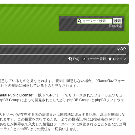
詳細検索
FAQ
ユーザー登録
ログイン
なたは以下の規約に同意しているものと見なされます。規約に同意しない場合、 “GameGazフォー
にこれらの規約に同意しているものと見なされます。
eral Public License
” （以下 “GPL” ） 下でリリースされたフォーラムソリュ
oup によって開発されましたが、phpBB Group は phpBBソフトウェ
のホストサーバが存在する国の法律または国際法に違反する記事、以上を投稿しな
ます）。この措置を実行するため、全ての投稿記事には投稿者の IPアドレ
す。あなたが掲示板で入力した情報はデータベースに保管されることをあなたは同
ム” と phpBB はその責任を一切負いません。