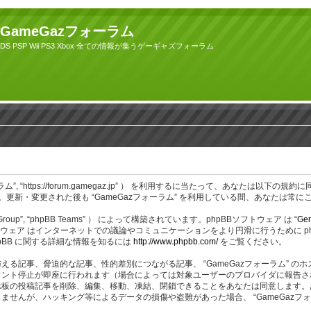
GameGazフォーラム
DS PSP Wii PS3 Xbox 全ての情報が集うゲーギャズフォーラム
azフォーラム”, “https://forum.gamegaz.jp” ） を利用するに当たって、あ
更新・変更された後も “GameGazフォーラム” を利用している間、あなたは常
BB Group”, “phpBB Teams” ） によって構築されています。phpBBソフトウェア は “
Gen
ェア はインターネットでの議論やコミュニケーションをより円滑に行うために phpBB Gr
BB に関する詳細な情報を知るには
http://www.phpbb.com/
をご覧ください。
る記事、脅迫的な記事、性的差別につながる記事、 “GameGazフォーラム” 
ント停止が即座に行われます（場合によっては対象ユーザーのプロバイダに報告され
つでも掲示板の投稿記事を削除、編集、移動、凍結、閉鎖できることをあなたは同意しま
が、ハッキング等によるデータの損傷や盗難があった場合、 “GameGazフォーラ