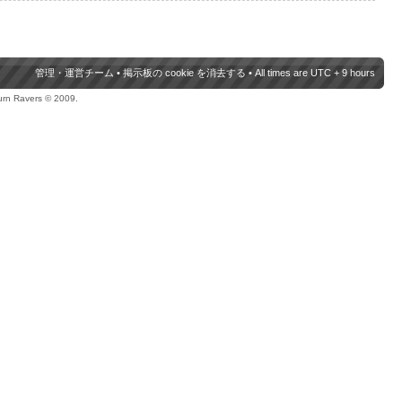
管理・運営チーム
•
掲示板の cookie を消去する
• All times are UTC + 9 hours
urn Ravers © 2009.