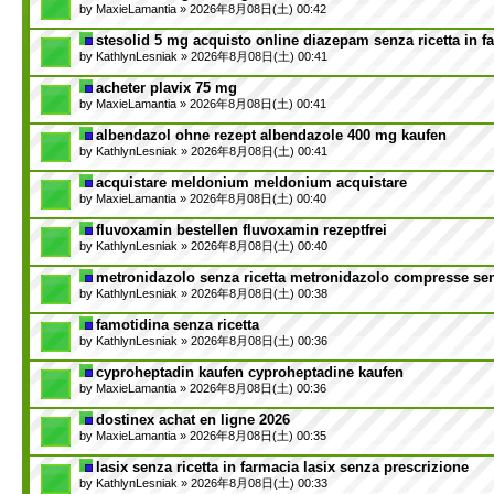
by
MaxieLamantia
» 2026年8月08日(土) 00:42
stesolid 5 mg acquisto online diazepam senza ricetta in f
by
KathlynLesniak
» 2026年8月08日(土) 00:41
acheter plavix 75 mg
by
MaxieLamantia
» 2026年8月08日(土) 00:41
albendazol ohne rezept albendazole 400 mg kaufen
by
KathlynLesniak
» 2026年8月08日(土) 00:41
acquistare meldonium meldonium acquistare
by
MaxieLamantia
» 2026年8月08日(土) 00:40
fluvoxamin bestellen fluvoxamin rezeptfrei
by
KathlynLesniak
» 2026年8月08日(土) 00:40
metronidazolo senza ricetta metronidazolo compresse sen
by
KathlynLesniak
» 2026年8月08日(土) 00:38
famotidina senza ricetta
by
KathlynLesniak
» 2026年8月08日(土) 00:36
cyproheptadin kaufen cyproheptadine kaufen
by
MaxieLamantia
» 2026年8月08日(土) 00:36
dostinex achat en ligne 2026
by
MaxieLamantia
» 2026年8月08日(土) 00:35
lasix senza ricetta in farmacia lasix senza prescrizione
by
KathlynLesniak
» 2026年8月08日(土) 00:33