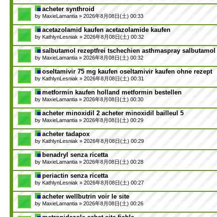
acheter synthroid
by
MaxieLamantia
» 2026年8月08日(土) 00:33
acetazolamid kaufen acetazolamide kaufen
by
KathlynLesniak
» 2026年8月08日(土) 00:32
salbutamol rezeptfrei tschechien asthmaspray salbutamol
by
MaxieLamantia
» 2026年8月08日(土) 00:32
oseltamivir 75 mg kaufen oseltamivir kaufen ohne rezept
by
KathlynLesniak
» 2026年8月08日(土) 00:31
metformin kaufen holland metformin bestellen
by
MaxieLamantia
» 2026年8月08日(土) 00:30
acheter minoxidil 2 acheter minoxidil bailleul 5
by
MaxieLamantia
» 2026年8月08日(土) 00:29
acheter tadapox
by
KathlynLesniak
» 2026年8月08日(土) 00:29
benadryl senza ricetta
by
MaxieLamantia
» 2026年8月08日(土) 00:28
periactin senza ricetta
by
KathlynLesniak
» 2026年8月08日(土) 00:27
acheter wellbutrin voir le site
by
MaxieLamantia
» 2026年8月08日(土) 00:26