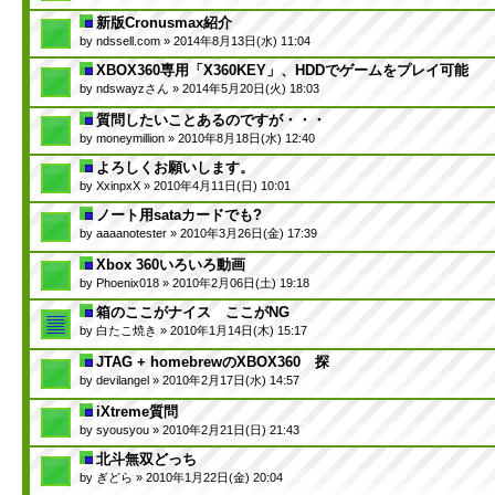
新版Cronusmax紹介
by
ndssell.com
» 2014年8月13日(水) 11:04
XBOX360専用「X360KEY」、HDDでゲームをプレイ可能
by
ndswayzさん
» 2014年5月20日(火) 18:03
質問したいことあるのですが・・・
by
moneymillion
» 2010年8月18日(水) 12:40
よろしくお願いします。
by
XxinpxX
» 2010年4月11日(日) 10:01
ノート用sataカードでも?
by
aaaanotester
» 2010年3月26日(金) 17:39
Xbox 360いろいろ動画
by
Phoenix018
» 2010年2月06日(土) 19:18
箱のここがナイス ここがNG
by
白たこ焼き
» 2010年1月14日(木) 15:17
JTAG + homebrewのXBOX360 探
by
devilangel
» 2010年2月17日(水) 14:57
iXtreme質問
by
syousyou
» 2010年2月21日(日) 21:43
北斗無双どっち
by
ぎどら
» 2010年1月22日(金) 20:04