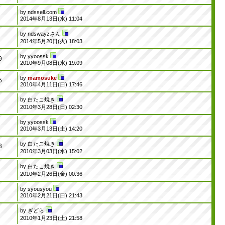
by
ndssell.com
9
2014年8月13日(水) 11:04
by
ndswayzさん
3
2014年5月20日(火) 18:03
by
yyoossk
9
2010年9月08日(水) 19:09
by
mamosuke
5
2010年4月11日(日) 17:46
by
白たこ焼き
7
2010年3月28日(日) 02:30
by
yyoossk
6
2010年3月13日(土) 14:20
by
白たこ焼き
3
2010年3月03日(水) 15:02
by
白たこ焼き
5
2010年2月26日(金) 00:36
by
syousyou
9
2010年2月21日(日) 21:43
by
ぎどら
4
2010年1月23日(土) 21:58