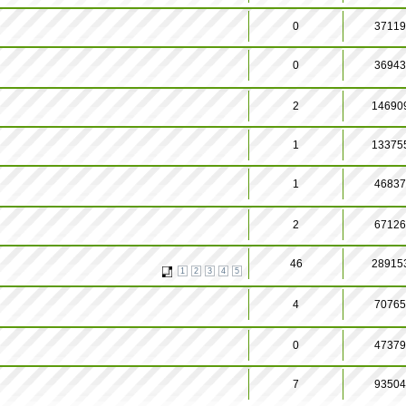
0
3711
0
3694
2
14690
1
13375
1
4683
2
6712
46
28915
1
2
3
4
5
4
7076
0
4737
7
9350