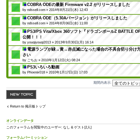
COBRA ODEの最新 Firmware v2.2 がリリースしました
by
ndssell.com
» 2014年8月21日(木) 12:43
COBRA ODE（5.30Aバージョン）がリリースしました
by
ndssell.com
» 2014年8月06日(水) 11:00
PS3/PS Vita/Xbox 360ソフト『ドラゴンボールZ BATTLE O
公開！！！
by
youqiyouqi2013
» 2013年9月30日(月) 16:14
電源ランプが緑→黄→赤点滅になった場合の不具合切り分け
さい
by
ごちお
» 2010年1月12日(火) 08:24
PS3いろいろ動画
by
Phoenix018
» 2010年1月17日(日) 17:03
期間内表示:
トピックを投稿す
る
Return to 掲示板トップ
オンラインデータ
このフォーラムを閲覧中のユーザー: なし & ゲスト[2人]
フォーラムパーミッション