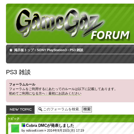
掲示板トップ
‹
SONY PlayStation3
‹
PS3 雑談
PS3 雑談
フォーラムルール
フォーラムをご利用するにあたってのルールは以下に記載してあります。
初めてご利用になる方へ：最初にお読みください
トピックを投稿す
る
トピック
Cobra DMCが発表しました
by
ndssell.com
» 2014年9月15日(月) 17:19