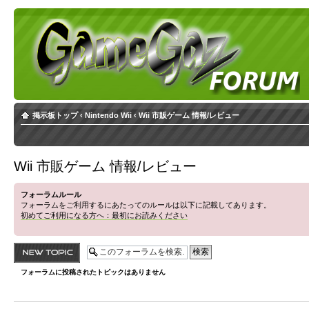
掲示板トップ
‹
Nintendo Wii
‹
Wii 市販ゲーム 情報/レビュー
Wii 市販ゲーム 情報/レビュー
フォーラムルール
フォーラムをご利用するにあたってのルールは以下に記載してあります。
初めてご利用になる方へ：最初にお読みください
トピックを投稿す
る
フォーラムに投稿されたトピックはありません