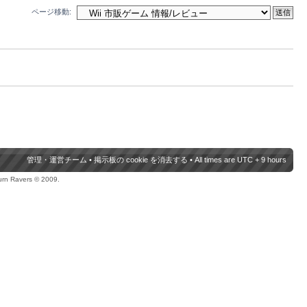
ページ移動:
管理・運営チーム
•
掲示板の cookie を消去する
• All times are UTC + 9 hours
urn Ravers © 2009.