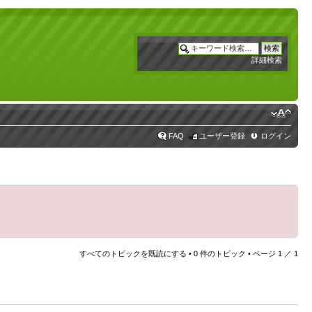
詳細検索
FAQ
ユーザー登録
ログイン
すべてのトピックを既読にする
• 0 件のトピック • ページ
1
／
1