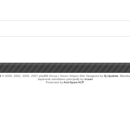
B
© 2000, 2002, 2005, 2007 phpBB Group | Green Stripes Skin Designed by
Dj Upalnite
-Blackb
Japanese translation principally by
ocean
Protected by
Anti-Spam ACP