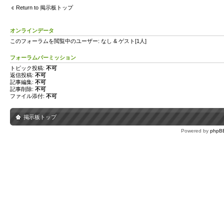
Return to 掲示板トップ
オンラインデータ
このフォーラムを閲覧中のユーザー: なし & ゲスト[1人]
フォーラムパーミッション
トピック投稿:
不可
返信投稿:
不可
記事編集:
不可
記事削除:
不可
ファイル添付:
不可
掲示板トップ
Powered by
phpB