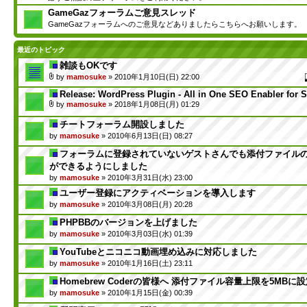
GameGazフォーラムご意見スレッド
GameGazフォーラムへのご意見などありましたらこちらへお願いします。
最近のトピック
雑談もOKです
by
mamosuke
» 2010年1月10日(日) 22:00
Release: WordPress Plugin - All in One SEO Enabler for
by
mamosuke
» 2018年1月08日(月) 01:29
チートフォーラム開設しました
by
mamosuke
» 2010年6月13日(日) 08:27
フォーラムに登録されていないゲストさんでも添付ファイル
ができるようにしました
by
mamosuke
» 2010年3月31日(水) 23:00
ユーザー登録にアクティベーションを導入します
by
mamosuke
» 2010年3月08日(月) 20:28
PHPBBのバージョンを上げました
by
mamosuke
» 2010年3月03日(水) 01:39
YouTubeとニコニコ動画埋め込みに対応しました
by
mamosuke
» 2010年1月16日(土) 23:11
Homebrew Coderの皆様へ 添付ファイル容量上限を5MBに
by
mamosuke
» 2010年1月15日(金) 00:39