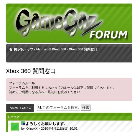
掲示板トップ
‹
Microsoft Xbox 360
‹
Xbox 360 質問窓口
Xbox 360 質問窓口
フォーラムルール
フォーラムをご利用するにあたってのルールは以下に記載してあります。
初めてご利用になる方へ：最初にお読みください
トピックを投稿す
る
トピック
よろしくお願いします。
by
XxinpxX
» 2010年4月11日(日) 10:01