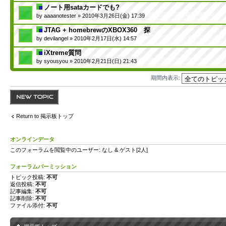
ノート用sataカードでも?
by
aaaanotester
» 2010年3月26日(金) 17:39
JTAG + homebrewのXBOX360 探
by
devilangel
» 2010年2月17日(水) 14:57
iXtreme質問
by
syousyou
» 2010年2月21日(日) 21:43
期間内表示:
トピックを投稿す
る
Return to 掲示板トップ
オンラインデータ
このフォーラムを閲覧中のユーザー: なし & ゲスト[2人]
フォーラムパーミッション
トピック投稿:
不可
返信投稿:
不可
記事編集:
不可
記事削除:
不可
ファイル添付:
不可