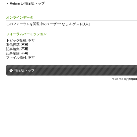
Return to 掲示板トップ
オンラインデータ
このフォーラムを閲覧中のユーザー: なし & ゲスト[1人]
フォーラムパーミッション
トピック投稿:
不可
返信投稿:
不可
記事編集:
不可
記事削除:
不可
ファイル添付:
不可
掲示板トップ
Powered by
phpB