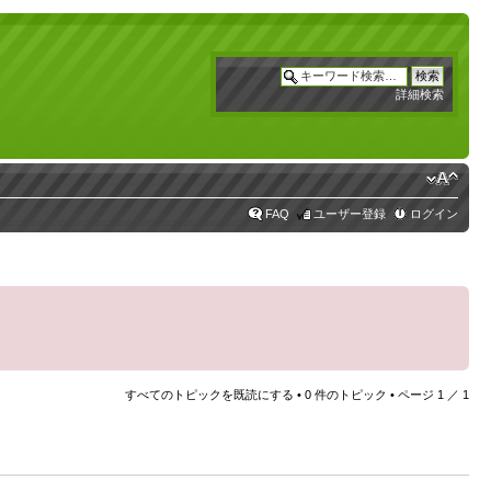
詳細検索
FAQ
ユーザー登録
ログイン
すべてのトピックを既読にする
• 0 件のトピック • ページ
1
／
1