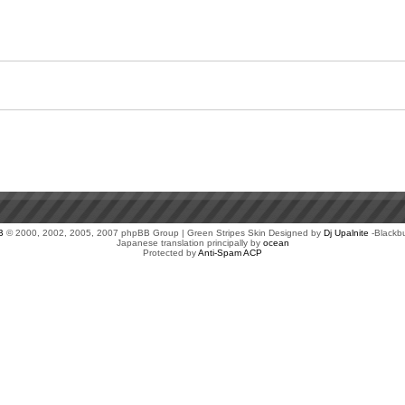
B
© 2000, 2002, 2005, 2007 phpBB Group | Green Stripes Skin Designed by
Dj Upalnite
-Blackb
Japanese translation principally by
ocean
Protected by
Anti-Spam ACP