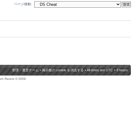
ページ移動:
管理・運営チーム
•
掲示板の cookie を消去する
• All times are UTC + 9 hours
urn Ravers © 2009.