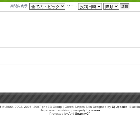
期間内表示:
ソート
B
© 2000, 2002, 2005, 2007 phpBB Group | Green Stripes Skin Designed by
Dj Upalnite
-Blackb
Japanese translation principally by
ocean
Protected by
Anti-Spam ACP