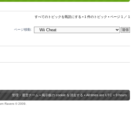
すべてのトピックを既読にする
• 1 件のトピック • ページ
1
／
1
ページ移動:
管理・運営チーム
•
掲示板の cookie を消去する
• All times are UTC + 9 hours
urn Ravers © 2009.