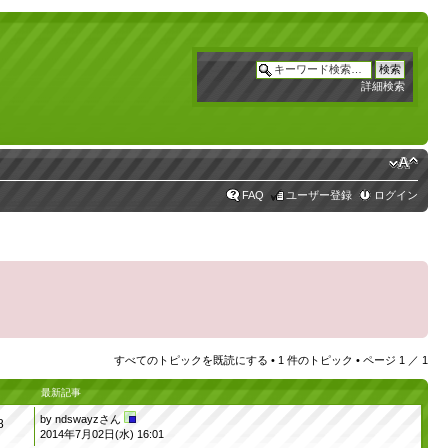
詳細検索
FAQ
ユーザー登録
ログイン
すべてのトピックを既読にする
• 1 件のトピック • ページ
1
／
1
最新記事
by
ndswayzさん
8
2014年7月02日(水) 16:01