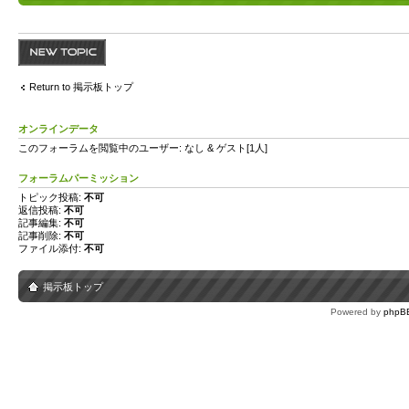
トピックを投稿す
る
Return to 掲示板トップ
オンラインデータ
このフォーラムを閲覧中のユーザー: なし & ゲスト[1人]
フォーラムパーミッション
トピック投稿:
不可
返信投稿:
不可
記事編集:
不可
記事削除:
不可
ファイル添付:
不可
掲示板トップ
Powered by
phpB