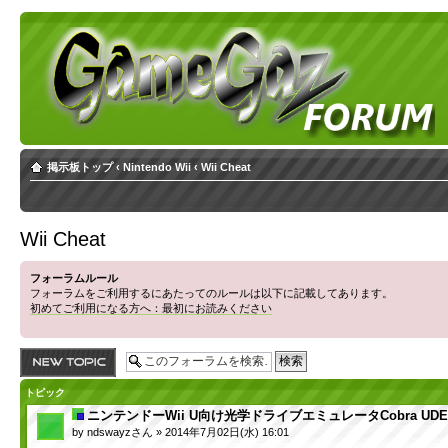
掲示板トップ
‹
Nintendo Wii
‹
Wii Cheat
Wii Cheat
フォーラムルール
フォーラムをご利用するにあたってのルールは以下に記載してあります。
初めてご利用になる方へ：最初にお読みください
トピックを投稿す
る
トピック
ニンテンドーWii U向け光学ドライブエミュレータCobra U
by
ndswayzさん
» 2014年7月02日(水) 16:01