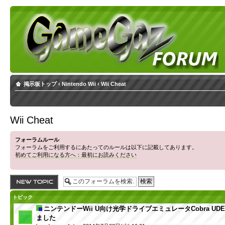
掲示板トップ
‹
Nintendo Wii
‹
Wii Cheat
Wii Cheat
フォーラムルール
フォーラムをご利用するにあたってのルールは以下に記載してあります。
初めてご利用になる方へ：最初にお読みください
トピックを投稿す
る
トピック
ニンテンドーWii U向け光学ドライブエミュレータCobra U
ました