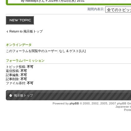
by
ndswayzさん
» 2014年7月02日(水) 16:01
期間内表示:
トピックを投稿す
る
Return to 掲示板トップ
オンラインデータ
このフォーラムを閲覧中のユーザー: なし & ゲスト[1人]
フォーラムパーミッション
トピック投稿:
不可
返信投稿:
不可
記事編集:
不可
記事削除:
不可
ファイル添付:
不可
掲示板トップ
Powered by
phpBB
© 2000, 2002, 2005, 2007 phpBB Gro
Japanese tr
Prot