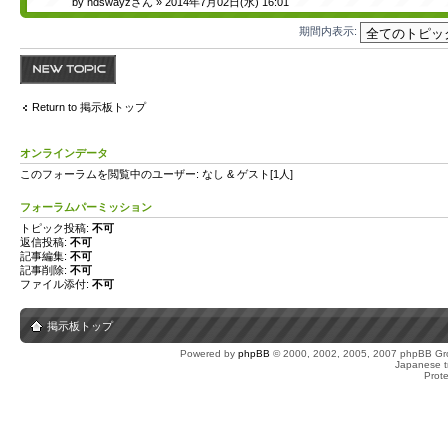
by
ndswayzさん
» 2014年7月02日(水) 16:01
期間内表示:
トピックを投稿す
る
Return to 掲示板トップ
オンラインデータ
このフォーラムを閲覧中のユーザー: なし & ゲスト[1人]
フォーラムパーミッション
トピック投稿:
不可
返信投稿:
不可
記事編集:
不可
記事削除:
不可
ファイル添付:
不可
掲示板トップ
Powered by
phpBB
© 2000, 2002, 2005, 2007 phpBB Gro
Japanese tr
Prot