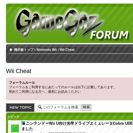
掲示板トップ
‹
Nintendo Wii
‹
Wii Cheat
Wii Cheat
フォーラムルール
フォーラムをご利用するにあたってのルールは以下に記載してあります。
初めてご利用になる方へ：最初にお読みください
トピックを投稿す
る
トピック
ニンテンドーWii U向け光学ドライブエミュレータCobra U
ました