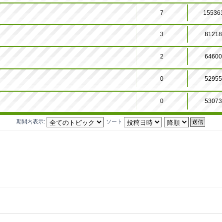
7
15536
3
8121
2
6460
0
5295
0
5307
期間内表示:
ソート