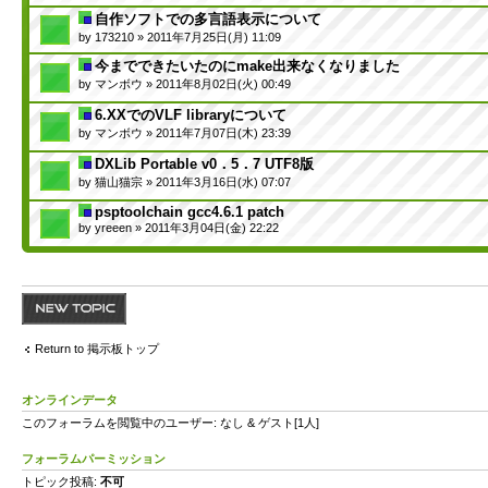
自作ソフトでの多言語表示について
by
173210
» 2011年7月25日(月) 11:09
今までできたいたのにmake出来なくなりました
by
マンボウ
» 2011年8月02日(火) 00:49
6.XXでのVLF libraryについて
by
マンボウ
» 2011年7月07日(木) 23:39
DXLib Portable v0．5．7 UTF8版
by
猫山猫宗
» 2011年3月16日(水) 07:07
psptoolchain gcc4.6.1 patch
by
yreeen
» 2011年3月04日(金) 22:22
トピックを投稿す
る
Return to 掲示板トップ
オンラインデータ
このフォーラムを閲覧中のユーザー: なし & ゲスト[1人]
フォーラムパーミッション
トピック投稿:
不可