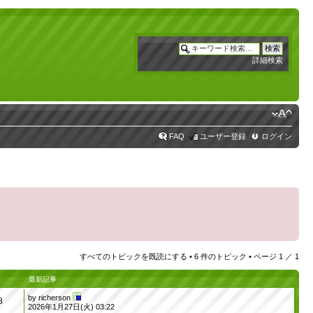
詳細検索
FAQ
ユーザー登録
ログイン
すべてのトピックを既読にする
• 6 件のトピック • ページ
1
／
1
最新記事
by
richerson
8
2026年1月27日(火) 03:22