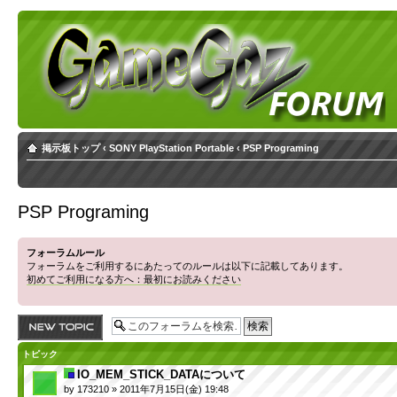
掲示板トップ
‹
SONY PlayStation Portable
‹
PSP Programing
PSP Programing
フォーラムルール
フォーラムをご利用するにあたってのルールは以下に記載してあります。
初めてご利用になる方へ：最初にお読みください
トピックを投稿す
る
トピック
IO_MEM_STICK_DATAについて
by
173210
» 2011年7月15日(金) 19:48