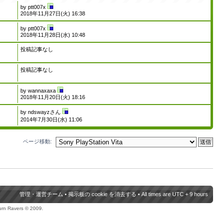
by
ptt007x
2018年11月27日(火) 16:38
by
ptt007x
2018年11月28日(水) 10:48
投稿記事なし
投稿記事なし
by
wannaxaxa
2018年11月20日(火) 18:16
by
ndswayzさん
2014年7月30日(水) 11:06
ページ移動:
管理・運営チーム
•
掲示板の cookie を消去する
• All times are UTC + 9 hours
urn Ravers © 2009.