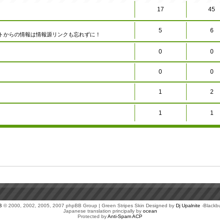
17
45
5
6
トからの情報は情報源リンクも忘れずに！
0
0
0
0
1
2
1
1
B
© 2000, 2002, 2005, 2007 phpBB Group | Green Stripes Skin Designed by
Dj Upalnite
-Blackb
Japanese translation principally by
ocean
Protected by
Anti-Spam ACP