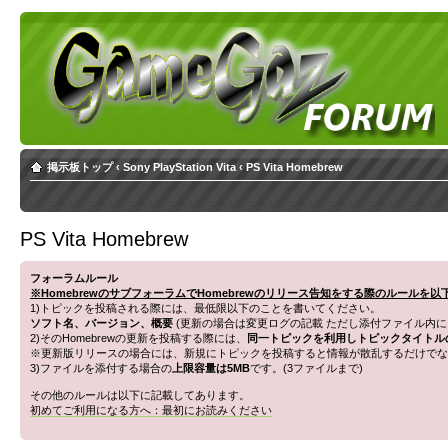
掲示板トップ
‹
Sony PlayStation Vita
‹
PS Vita Homebrew
PS Vita Homebrew
フォーラムルール
※HomebrewのサブフォーラムでHomebrewのリリース告知をする際のルールを
1)トピックを投稿される際には、最低限以下のことを書いてください。
ソフト名、バージョン、概要
(更新の場合は変更ログの記載 ただし添付ファイル内に
2)そのHomebrewの更新を投稿する際には、
同一トピックを利用しトピックタイトル
※更新版リリースの場合には、新規にトピックを投稿すると情報が散乱するだけでな
3)ファイルを添付する場合の
上限容量は5MB
です。(3ファイルまで)
その他のルールは以下に記載してあります。
初めてご利用になる方へ：最初にお読みください