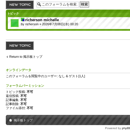
トピックを投稿す
る
トピック
richerson michelle
by
richerson
» 2026年7月08日(水) 00:20
トピックを投稿す
る
Return to 掲示板トップ
オンラインデータ
このフォーラムを閲覧中のユーザー: なし & ゲスト[1人]
フォーラムパーミッション
トピック投稿:
不可
返信投稿:
不可
記事編集:
不可
記事削除:
不可
ファイル添付:
不可
掲示板トップ
Powered by
phpB