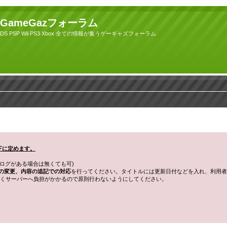
GameGazフォーラム
DS PSP Wii PS3 Xbox 全ての情報が集うゲーギャズフォーラム
以下に定めます。
ログがある場合は無くても可)
の変更、内容の追記での対応
を行ってください。タイトルには更新日付などを入れ、利用者
くサーバーへ負担がかかるので原則行わないようにしてください。