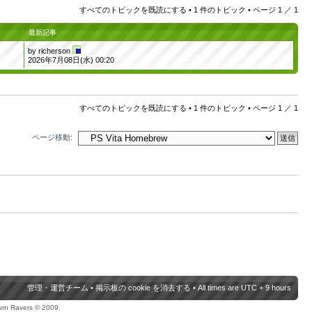
すべてのトピックを既読にする
• 1 件のトピック • ページ
1
／
1
最新記事
by
richerson
2026年7月08日(水) 00:20
すべてのトピックを既読にする
• 1 件のトピック • ページ
1
／
1
ページ移動:
管理・運営チーム
•
掲示板の cookie を消去する
• All times are UTC + 9 hours
urn Ravers © 2009.