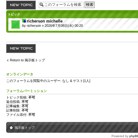
トピックを投稿す
る
トピック
richerson michelle
by
richerson
» 2026年7月08日(水) 00:20
トピックを投稿す
る
Return to 掲示板トップ
オンラインデータ
このフォーラムを閲覧中のユーザー: なし & ゲスト[1人]
フォーラムパーミッション
トピック投稿:
不可
返信投稿:
不可
記事編集:
不可
記事削除:
不可
ファイル添付:
不可
掲示板トップ
Powered by
phpB