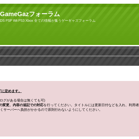
GameGazフォーラム
DS PSP Wii PS3 Xbox 全ての情報が集うゲーギャズフォーラム
以下に定めます。
ログがある場合は無くても可)
の変更、内容の追記での対応
を行ってください。タイトルには更新日付などを入れ、利用者
くサーバーへ負担がかかるので原則行わないようにしてください。