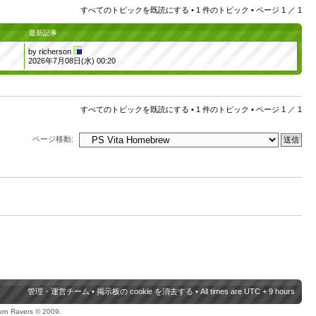
すべてのトピックを既読にする
• 1 件のトピック • ページ
1
／
1
最新記事
by
richerson
2026年7月08日(水) 00:20
すべてのトピックを既読にする
• 1 件のトピック • ページ
1
／
1
ページ移動:
管理・運営チーム
•
掲示板の cookie を消去する
• All times are UTC + 9 hours
urn Ravers © 2009.