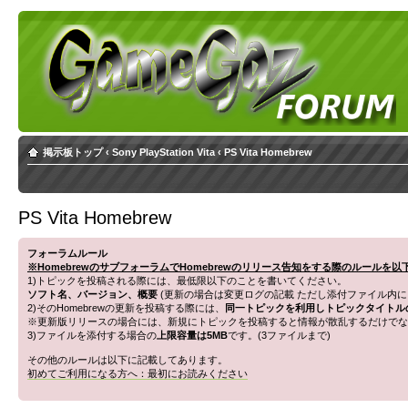
掲示板トップ
‹
Sony PlayStation Vita
‹
PS Vita Homebrew
PS Vita Homebrew
フォーラムルール
※HomebrewのサブフォーラムでHomebrewのリリース告知をする際のルールを
1)トピックを投稿される際には、最低限以下のことを書いてください。
ソフト名、バージョン、概要
(更新の場合は変更ログの記載 ただし添付ファイル内に
2)そのHomebrewの更新を投稿する際には、
同一トピックを利用しトピックタイトル
※更新版リリースの場合には、新規にトピックを投稿すると情報が散乱するだけでな
3)ファイルを添付する場合の
上限容量は5MB
です。(3ファイルまで)
その他のルールは以下に記載してあります。
初めてご利用になる方へ：最初にお読みください