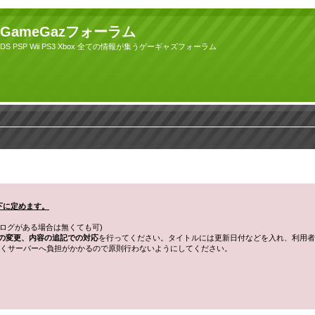
GameGazフォーラム
DS PSP Wii PS3 Xbox 全ての情報が集うゲーギャズフォーラム
以下に定めます。
ログがある場合は無くても可)
の変更、内容の追記での対応
を行ってください。タイトルには更新日付などを入れ、利用者
くサーバーへ負担がかかるので原則行わないようにしてください。