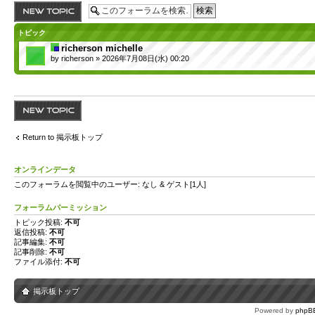
トピックを投稿す
る
トピック
richerson michelle
by
richerson
» 2026年7月08日(水) 00:20
トピックを投稿す
る
Return to 掲示板トップ
オンラインデータ
このフォーラムを閲覧中のユーザー: なし & ゲスト[1人]
フォーラムパーミッション
トピック投稿:
不可
返信投稿:
不可
記事編集:
不可
記事削除:
不可
ファイル添付:
不可
掲示板トップ
Powered by
phpB