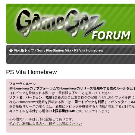
掲示板トップ
‹
Sony PlayStation Vita
‹
PS Vita Homebrew
PS Vita Homebrew
フォーラムルール
※HomebrewのサブフォーラムでHomebrewのリリース告知をする際のルールを
1)トピックを投稿される際には、最低限以下のことを書いてください。
ソフト名、バージョン、概要
(更新の場合は変更ログの記載 ただし添付ファイル内に
2)そのHomebrewの更新を投稿する際には、
同一トピックを利用しトピックタイトル
※更新版リリースの場合には、新規にトピックを投稿すると情報が散乱するだけでな
3)ファイルを添付する場合の
上限容量は5MB
です。(3ファイルまで)
その他のルールは以下に記載してあります。
初めてご利用になる方へ：最初にお読みください