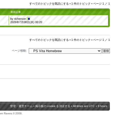
すべてのトピックを既読にする
• 1 件のトピック • ページ
1
／
1
最新記事
by
richerson
2026年7月08日(水) 00:20
すべてのトピックを既読にする
• 1 件のトピック • ページ
1
／
1
ページ移動:
管理・運営チーム
•
掲示板の cookie を消去する
• All times are UTC + 9 hours
urn Ravers © 2009.