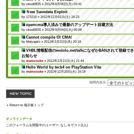
by
cloud0835
» 2012年8月06日(月) 03:41
Ｎew Savedata Exploit
by
173210
» 2012年12月01日(土) 16:23
opencma導入済みで最新のアップデート回避方法
by
cloud0835
» 2012年9月04日(火) 00:09
Cannot compile OI CMA!
by
Matyapiro
» 2012年3月22日(木) 20:18
VHBL情報配信のwololo.net/talkになぜかBANされて登録
お知らせ
by
mamosuke
» 2012年2月21日(火) 21:44
Hello World by teck4 on PlayStation Vita
by
mamosuke
» 2011年12月20日(火) 16:18
期間内表示:
トピックを投稿す
る
Return to 掲示板トップ
オンラインデータ
このフォーラムを閲覧中のユーザー: なし & ゲスト[1人]