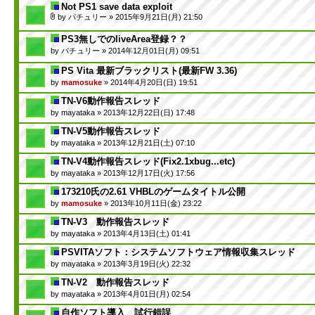
Not PS1 save data exploit
by
パチュリー
» 2015年9月21日(月) 21:50
PS3無しでのliveArea登録？？
by
パチュリー
» 2014年12月01日(月) 09:51
PS Vita 最新ブラックリスト(最新FW 3.36)
by
mamosuke
» 2014年4月20日(日) 19:51
TN-V6動作報告スレッド
by
mayataka
» 2013年12月22日(日) 17:48
TN-V5動作報告スレッド
by
mayataka
» 2013年12月21日(土) 07:10
TN-V4動作報告スレッド(Fix2.1xbug...etc)
by
mayataka
» 2013年12月17日(火) 17:56
173210氏の2.61 VHBLのゲームタイトル公開
by
mamosuke
» 2013年10月11日(金) 23:22
TN-V3 動作報告スレッド
by
mayataka
» 2013年4月13日(土) 01:41
PSVITAソフト：システムソフトウェア情報収集スレッド
by
mayataka
» 2013年3月19日(火) 22:32
TN-V2 動作報告スレッド
by
mayataka
» 2013年4月01日(月) 02:54
自作ソフト導入 試行錯誤