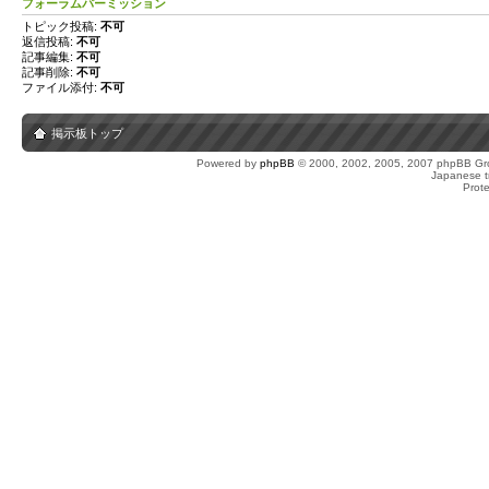
フォーラムパーミッション
トピック投稿:
不可
返信投稿:
不可
記事編集:
不可
記事削除:
不可
ファイル添付:
不可
掲示板トップ
Powered by
phpBB
© 2000, 2002, 2005, 2007 phpBB Gro
Japanese tr
Prot