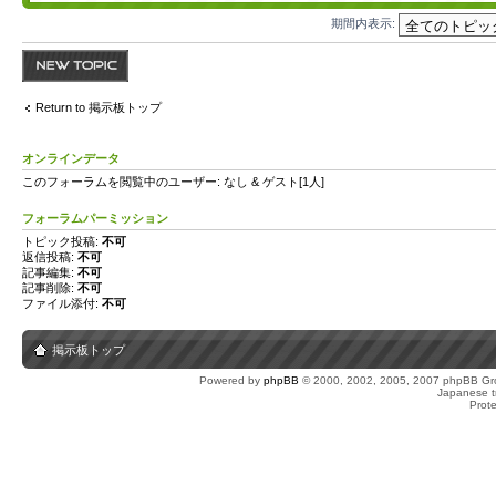
期間内表示:
トピックを投稿す
る
Return to 掲示板トップ
オンラインデータ
このフォーラムを閲覧中のユーザー: なし & ゲスト[1人]
フォーラムパーミッション
トピック投稿:
不可
返信投稿:
不可
記事編集:
不可
記事削除:
不可
ファイル添付:
不可
掲示板トップ
Powered by
phpBB
© 2000, 2002, 2005, 2007 phpBB Gro
Japanese tr
Prot