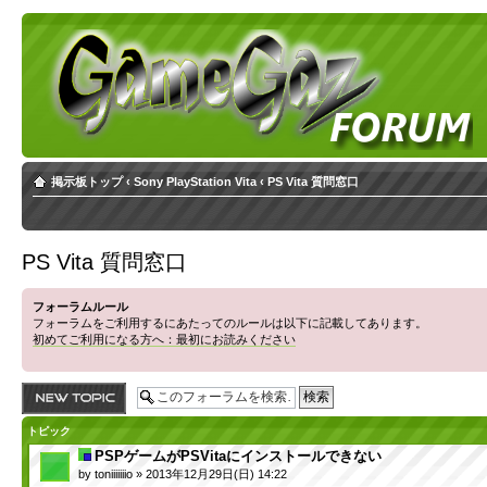
掲示板トップ
‹
Sony PlayStation Vita
‹
PS Vita 質問窓口
PS Vita 質問窓口
フォーラムルール
フォーラムをご利用するにあたってのルールは以下に記載してあります。
初めてご利用になる方へ：最初にお読みください
トピックを投稿す
る
トピック
PSPゲームがPSVitaにインストールできない
by
toniiiiiiio
» 2013年12月29日(日) 14:22