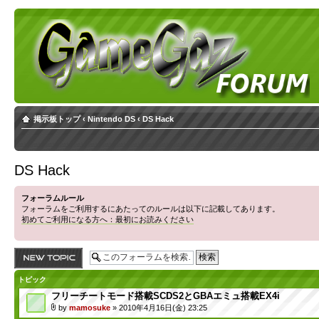
掲示板トップ
‹
Nintendo DS
‹
DS Hack
DS Hack
フォーラムルール
フォーラムをご利用するにあたってのルールは以下に記載してあります。
初めてご利用になる方へ：最初にお読みください
トピックを投稿す
る
トピック
フリーチートモード搭載SCDS2とGBAエミュ搭載EX4i
by
mamosuke
» 2010年4月16日(金) 23:25