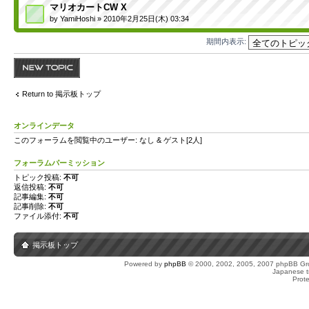
マリオカートCW X
by
YamiHoshi
» 2010年2月25日(木) 03:34
期間内表示:
トピックを投稿す
る
Return to 掲示板トップ
オンラインデータ
このフォーラムを閲覧中のユーザー: なし & ゲスト[2人]
フォーラムパーミッション
トピック投稿:
不可
返信投稿:
不可
記事編集:
不可
記事削除:
不可
ファイル添付:
不可
掲示板トップ
Powered by
phpBB
© 2000, 2002, 2005, 2007 phpBB Gro
Japanese tr
Prot