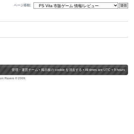
ページ移動:
管理・運営チーム
•
掲示板の cookie を消去する
• All times are UTC + 9 hours
urn Ravers © 2009.