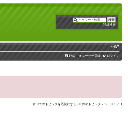
詳細検索
FAQ
ユーザー登録
ログイン
すべてのトピックを既読にする
• 0 件のトピック • ページ
1
／
1