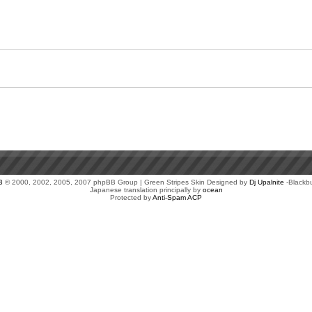
B
© 2000, 2002, 2005, 2007 phpBB Group | Green Stripes Skin Designed by
Dj Upalnite
-Blackb
Japanese translation principally by
ocean
Protected by
Anti-Spam ACP