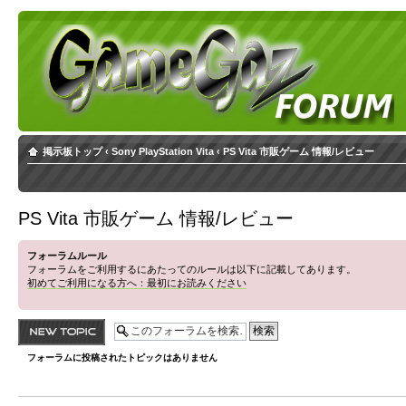
掲示板トップ
‹
Sony PlayStation Vita
‹
PS Vita 市販ゲーム 情報/レビュー
PS Vita 市販ゲーム 情報/レビュー
フォーラムルール
フォーラムをご利用するにあたってのルールは以下に記載してあります。
初めてご利用になる方へ：最初にお読みください
トピックを投稿す
る
フォーラムに投稿されたトピックはありません