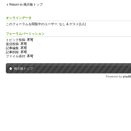
Return to 掲示板トップ
オンラインデータ
このフォーラムを閲覧中のユーザー: なし & ゲスト[1人]
フォーラムパーミッション
トピック投稿:
不可
返信投稿:
不可
記事編集:
不可
記事削除:
不可
ファイル添付:
不可
掲示板トップ
Powered by
phpB