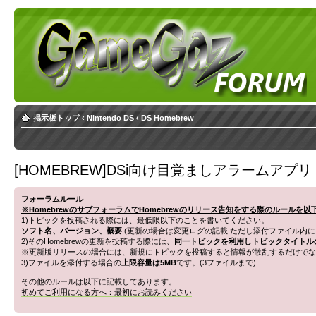
掲示板トップ
‹
Nintendo DS
‹
DS Homebrew
[HOMEBREW]DSi向け目覚ましアラームアプリ（Simpl
フォーラムルール
※HomebrewのサブフォーラムでHomebrewのリリース告知をする際のルールを
1)トピックを投稿される際には、最低限以下のことを書いてください。
ソフト名、バージョン、概要
(更新の場合は変更ログの記載 ただし添付ファイル内に
2)そのHomebrewの更新を投稿する際には、
同一トピックを利用しトピックタイトル
※更新版リリースの場合には、新規にトピックを投稿すると情報が散乱するだけでな
3)ファイルを添付する場合の
上限容量は5MB
です。(3ファイルまで)
その他のルールは以下に記載してあります。
初めてご利用になる方へ：最初にお読みください