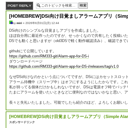
返信する
[HOMEBREW]DSi向け目覚ましアラームアプリ（Simple Al
by
miri
» 2026年6月01日(月) 12:44
DSi向けのシンプルな目覚ましアプリを作成しました。
ほぼ自分用に最近作ったのですが、せっかくなので共有したく投稿いた
DSでも動くと思いますが（old3DSで軽く動作確認済み）、確認でき
githubにて公開しています。
https://github.com/RM333-git/Alarm-app-for-DS-i
ダウンロードページ
https://github.com/RM333-git/Alarm-app-for-DS-i/releases/tag/v1.0
なぜDSi向けなのかという点についてですが、DSiにはカセットスロ
アラーム待機中（スリープ中）はオフにするようにしたからです。これ
私が持ってる個体だけかもしれないですが、DSiは電源オフ時でバッテ
たまにアラームを使いたいときなどに便利なのではないかなと思い、ア
長々と失礼いたしました。可能でしたら紹介のほど、よろしくお願いし
[HOMEBREW]DSi向け目覚ましアラームアプリ（Simple Alarm 
スポンサードリンク