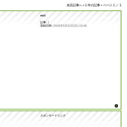
未読記事へ
• 1 件の記事 • ページ
1
／
1
miri
記事:
1
登録日時:
2026年5月31日(日) 15:48
スポンサードリンク