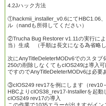
4.2Jハック方法
①hackmii_installer_v0.6にてHBC1.
ル（nandも所得してください）
②Trucha Bug Restorer v1.11の実行に
当）生成 （手順は長文になる為省略
次にAnyTitleDeleterMODv6でのスタブ化
250の削除しなくてもcIOS249は導入
ですのでAnyTitleDeleterMODv6は
③cIOS249 rev17を例にします（rev1
HBCよりcIOS38_rev17-Installerを起動
cIOS249 rev17の導入
この作業で1035エラーが出ますがイ