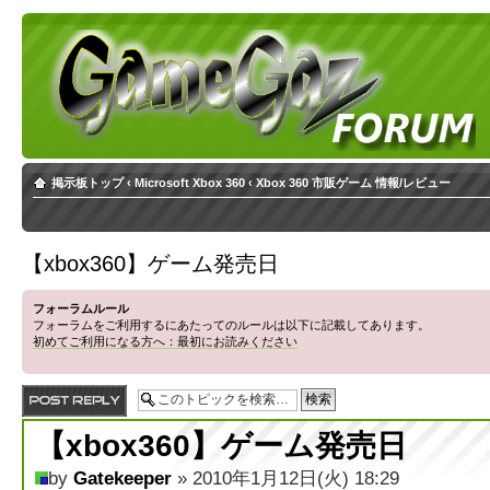
掲示板トップ
‹
Microsoft Xbox 360
‹
Xbox 360 市販ゲーム 情報/レビュー
【xbox360】ゲーム発売日
フォーラムルール
フォーラムをご利用するにあたってのルールは以下に記載してあります。
初めてご利用になる方へ：最初にお読みください
返信する
【xbox360】ゲーム発売日
by
Gatekeeper
» 2010年1月12日(火) 18:29