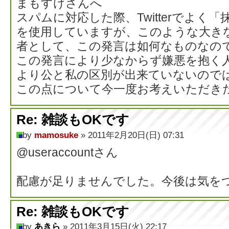
まもすけさんへ
スパムに対応した際、Twitterでよく
を使用していますが、このような大き
者として、この発言は如何なものなの
この発言により少なからず嫌悪を抱く
より公と私の区別が出来ていないので
この点について今一度お考えいただき
Re: 雑談もOKです
by
mamosuke
» 2011年2月20日(日) 07:31
@useraccountさん
配慮が足りませんでした。今後は気を
Re: 雑談もOKです
by
あきら
» 2011年3月15日(火) 22:17