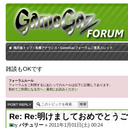
掲示板トップ
‹
各種アナウンス
‹
GameGazフォーラムご意見スレッド
雑談もOKです
フォーラムルール
フォーラムをご利用するにあたってのルールは以下に記載してあります。
初めてご利用になる方へ：最初にお読みください
返信する
Re: Re:明けましておめでとう
by
パチュリー
» 2011年1月01日(土) 00:24