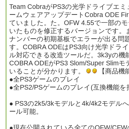
Team CobraがPS3の光学ドライブエミ
ームウェアアップデートCobra ODE Fir
ていました。た。OFW 4.55で一部
いたものを修正するバージョンです。ま
ナンバーの初期基板でエラーが出る問
す。COBRA ODEはPS3向け光学ド
ル対応できる改造ツールだ。3k3yの
COBRA ODEがPS3 Slom/Super 
いることが分かります。
【商品機
●全PS3ゲームのプレイ
●全PS2/PSゲームのプレイ(互換機能を
● PS3の2k5/3kモデルと4k/4k2
ール可能。
●現在公開されている全てのOFW/CF