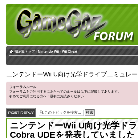
掲示板トップ
‹
Nintendo Wii
‹
Wii Cheat
ニンテンドーWii U向け光学ドライブエミュレータ
フォーラムルール
フォーラムをご利用するにあたってのルールは以下に記載してあります。
初めてご利用になる方へ：最初にお読みください
返信する
ニンテンドーWii U向け光学ド
Cobra UDEを発表していました