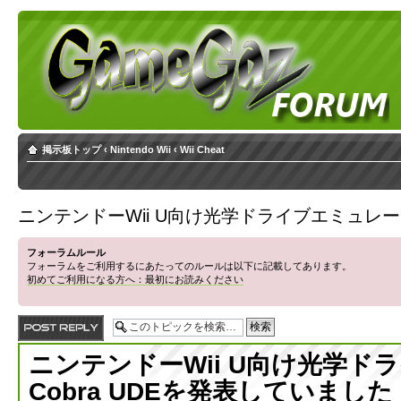
掲示板トップ
‹
Nintendo Wii
‹
Wii Cheat
ニンテンドーWii U向け光学ドライブエミュレータ
フォーラムルール
フォーラムをご利用するにあたってのルールは以下に記載してあります。
初めてご利用になる方へ：最初にお読みください
返信する
ニンテンドーWii U向け光学ド
Cobra UDEを発表していました