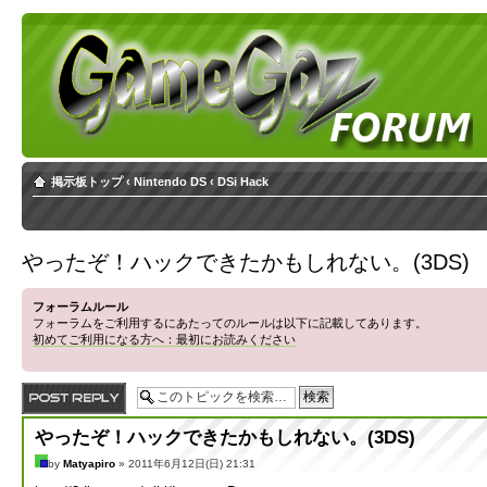
掲示板トップ
‹
Nintendo DS
‹
DSi Hack
やったぞ！ハックできたかもしれない。(3DS)
フォーラムルール
フォーラムをご利用するにあたってのルールは以下に記載してあります。
初めてご利用になる方へ：最初にお読みください
返信する
やったぞ！ハックできたかもしれない。(3DS)
by
Matyapiro
» 2011年6月12日(日) 21:31