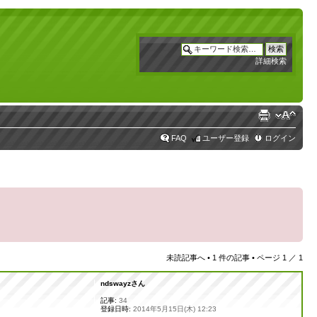
詳細検索
FAQ
ユーザー登録
ログイン
未読記事へ
• 1 件の記事 • ページ
1
／
1
ndswayzさん
記事:
34
登録日時:
2014年5月15日(木) 12:23