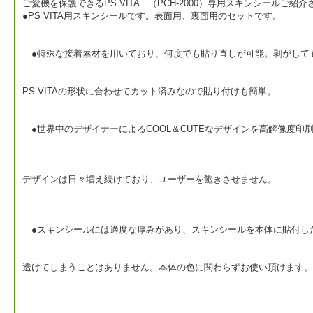
ご愛機を保護できるPS VITA （PCH-2000）専用スキンシールご紹
●PS VITA用スキンシールです。表面用、裏面用のセットです。
●特殊な接着素材を用いており、何度でも貼り直しが可能。剥がして
PS VITAの形状に合わせてカット済みなので貼り付けも簡単。
●世界中のデザイナーによるCOOL＆CUTEなデザインを高解像度印
デザインは日々増え続けており、ユーザーを飽きさせません。
●スキンシールには適度な厚みがあり、スキンシールを本体に貼付し
透けてしまうことはありません。本体の色に関わらずお使い頂けます。