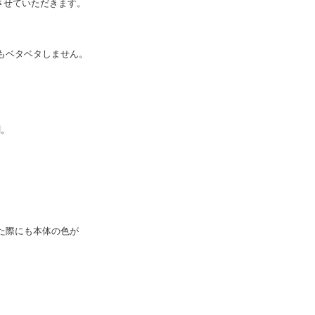
介させていただきます。
もベタベタしません。
刷。
た際にも本体の色が