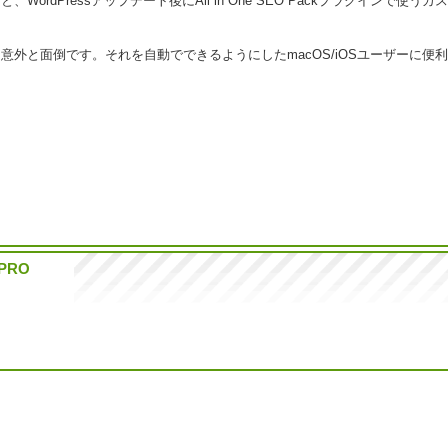
、WordPressアップデート後にAii in One SEO Packプラグインで使
が、意外と面倒です。それを自動でできるようにしたmacOS/iOSユーザーに便利なW
SLPRO