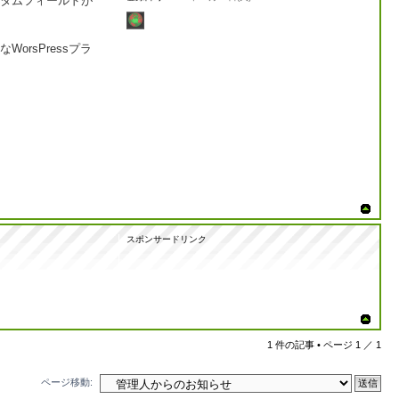
うカスタムフィールドが
orsPressプラ
スポンサードリンク
1 件の記事 • ページ
1
／
1
ページ移動: