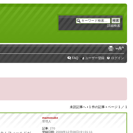
詳細検索
FAQ
ユーザー登録
ログイン
未読記事へ
• 1 件の記事 • ページ
1
／
1
mamosuke
管理人
記事:
270
登録日時:
2009年12月08日(火) 01:11