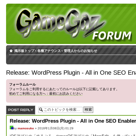
掲示板トップ
‹
各種アナウンス
‹
管理人からのお知らせ
Release: WordPress Plugin - All in One SEO E
フォーラムルール
フォーラムをご利用するにあたってのルールは以下に記載してあります。
初めてご利用になる方へ：最初にお読みください
返信する
Release: WordPress Plugin - All in One SEO Enable
by
mamosuke
» 2018年1月08日(月) 01:29